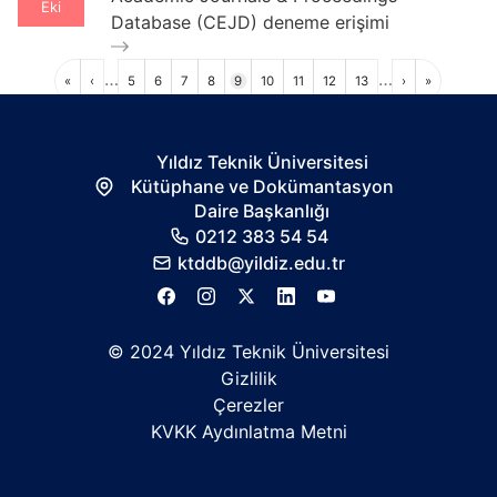
Eki
Database (CEJD) deneme erişimi
Sayfalama
…
…
İlk
Önceki
Sayfa
Sayfa
Sayfa
Sayfa
Sayfa
Sayfa
Sayfa
Sayfa
Sayfa
Sonraki
Son
«
‹
5
6
7
8
9
10
11
12
13
›
»
sayfa
sayfa
sayfa
sayfa
Yıldız Teknik Üniversitesi
Kütüphane ve Dokümantasyon
Daire Başkanlığı
0212 383 54 54
ktddb@yildiz.edu.tr
© 2024 Yıldız Teknik Üniversitesi
Gizlilik
Çerezler
KVKK Aydınlatma Metni