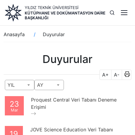
Ana
YILDIZ TEKNİK ÜNİVERSİTESİ
içeriğe
KÜTÜPHANE VE DOKÜMANTASYON DAIRE
atla
BAŞKANLIĞI
Sayfa
Anasayfa
Duyurular
yolu
Duyurular
A+
A-
YIL
AY
Proquest Central Veri Tabanı Deneme
23
Erişimi
Mar
JOVE Science Education Veri Tabanı
19