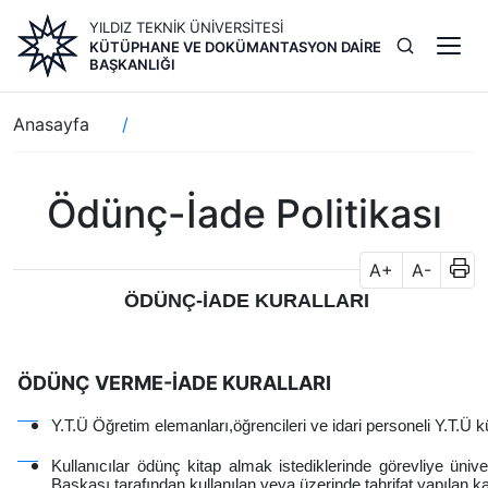
Ana
YILDIZ TEKNİK ÜNİVERSİTESİ
içeriğe
KÜTÜPHANE VE DOKÜMANTASYON DAIRE
atla
BAŞKANLIĞI
Sayfa
Anasayfa
yolu
Ödünç-İade Politikası
A+
A-
ÖDÜNÇ-İADE KURALLARI
ÖDÜNÇ VERME-İADE KURALLARI
Y.T.Ü Öğretim elemanları,öğrencileri ve idari personeli Y.T.Ü 
Kullanıcılar ödünç kitap almak istediklerinde görevliye ünive
Başkası tarafından kullanılan veya üzerinde tahrifat yapılan ka