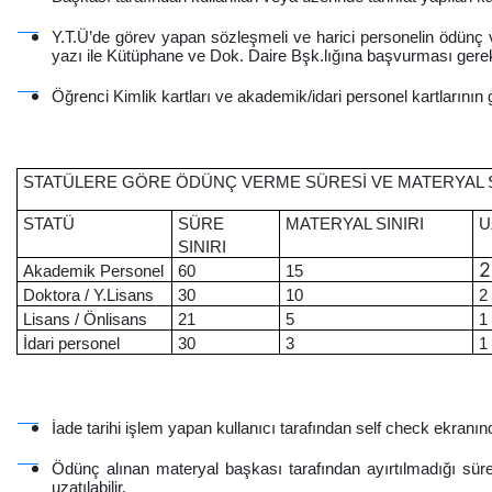
Y.T.Ü’de görev yapan sözleşmeli ve harici personelin ödünç ve
yazı ile Kütüphane ve Dok. Daire Bşk.lığına başvurması gere
Öğrenci Kimlik kartları ve akademik/idari personel kartlarının ge
STATÜLERE GÖRE ÖDÜNÇ VERME SÜRESİ VE MATERYAL S
STATÜ
SÜRE
MATERYAL SINIRI
U
SINIRI
2
Akademik Personel
60
15
Doktora / Y.Lisans
30
10
2
Lisans / Önlisans
21
5
1
İdari personel
30
3
1
İade tarihi işlem yapan kullanıcı tarafından self check ekranınd
Ödünç alınan materyal başkası tarafından ayırtılmadığı sürec
uzatılabilir.